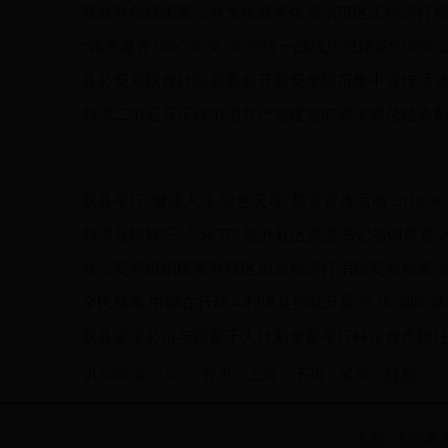
我县对创建国家公共文化服务体系示范区工作进行
·
“翰墨凝香?同心向党”东营统一战线庆祝建党97周
·
县公安局联合社区居委会开展安全防范集中宣传活
·
利津二中召开庆祝中国共产党建党97周年暨总结表
·
我县举行“健康人生 绿色无毒”禁毒宣传活动
2018-06
·
利津县抓好“三个环节” 提升社区党委书记培训质量
2
·
县公安局组织民警对辖区加油站进行消防安全检查
2
·
全民禁毒 巾帼在行动---利津县妇联开展“6.26”国
·
我县康宝公司与国家千人计划专家举行科企合作聘
·
共8460条 1/423
首页
上页
下页
尾页
主办：利津县人