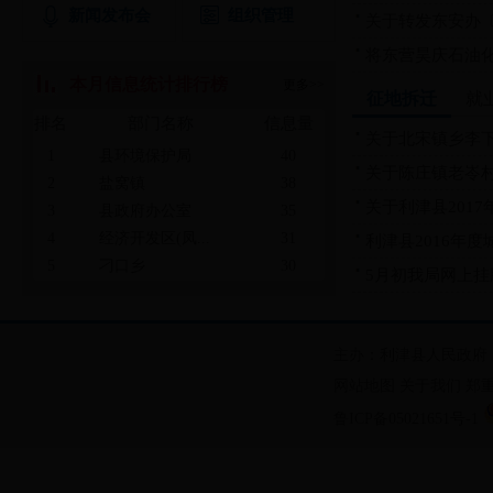
新闻发布会
组织管理
关于转发东安办〔2
将东营昊庆石油化工
本月信息统计排行榜
更多>>
征地拆迁
就
排名
部门名称
信息量
关于北宋镇乡李
1
县环境保护局
40
关于陈庄镇老岺
2
盐窝镇
38
关于利津县2017
3
县政府办公室
35
4
经济开发区(凤...
31
利津县2016年度
5
刁口乡
30
5月初我局网上挂牌
6
明集乡
17
主办：利津县人民政府
网站地图
关于我们
郑
鲁ICP备05021651号-1