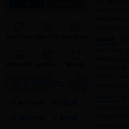
我县开展2018年
高级搜索
利津县经济和信息
利津县经济和信息
利津县经济和信息
信息公开指南
信息公开目录
信息公开制度
扶贫信息
住
利财字〔2018〕6
道庵村的大蒜“致
信息公开报告
依申请公开
查阅场所
采摘园里故事多
利财农指〔2018〕
利财农指〔2018〕
安全生产
环
政府工作报告
政府公报
关于转发省安委会
关于开展全国“两会
行政权力运行
热点回应
2018年危险化学